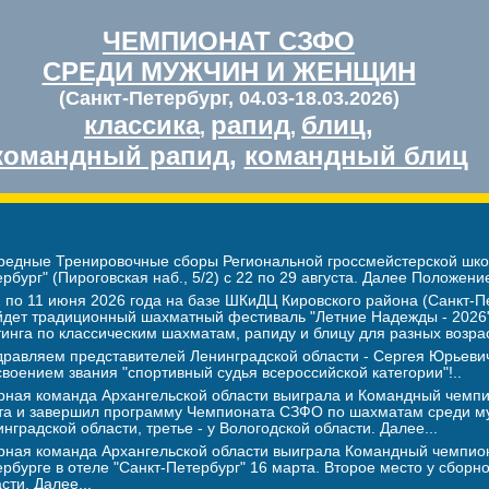
ЧЕМПИОНАТ СЗФО
СРЕДИ МУЖЧИН И ЖЕНЩИН
(Санкт-Петербург, 04.03-18.03.2026)
классика
рапид
блиц
,
,
,
командный рапид
,
командный блиц
редные Тренировочные сборы Региональной гроссмейстерской школ
рбург" (Пироговская наб., 5/2) с 22 по 29 августа. Далее Положение
 по 11 июня 2026 года на базе ШКиДЦ Кировского района (Санкт-Пе
йдет традиционный шахматный фестиваль "Летние Надежды - 2026".
инга по классическим шахматам, рапиду и блицу для разных возра
дравляем представителей Ленинградской области - Сергея Юрье
воением звания "спортивный судья всероссийской категории"!..
рная команда Архангельской области выиграла и Командный чемпио
та и завершил программу Чемпионата СЗФО по шахматам среди му
нградской области, третье - у Вологодской области. Далее...
рная команда Архангельской области выиграла Командный чемпион
рбурге в отеле "Санкт-Петербург" 16 марта. Второе место у сборн
сти. Далее...