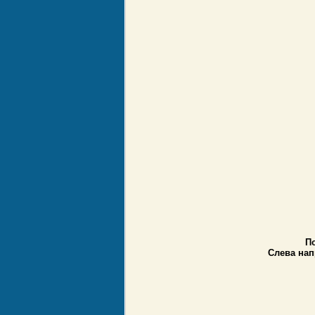
П
Слева на