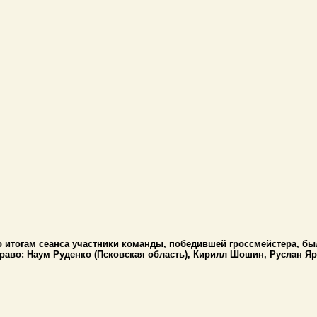
о итогам сеанса участники команды, победившей гроссмейстера, б
право
:
Наум Руденко (Псковская область), Кирилл Шошин, Руслан Яр