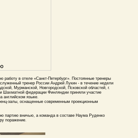
ФО
ю работу в отеле «Санкт-Петербург».
Постоянные тренеры
луженный тренер России Андрей Лукин - в течение недели
ской, Мурманской, Новгородской, Псковской областей, г.
а и Шахматной федерации Финляндии приняли участие
а английском языке.
еренц-залы, оснащенные современным проекционным
ою партию вничью, а команда в составе Наума Руденко
еру поражение.