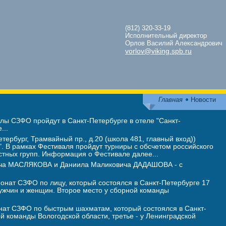
(812) 320-33-19
Исполнительный директор
Орлов Василий Александрович
vorlov@viking.spb.ru
Главная
Новости
ы СЗФО пройдут в Санкт-Петербурге в отеле "Санкт-
...
тербург, Трамвайный пр., д.20 (школа 481, главный вход))
 В рамках Фестиваля пройдут турниры с обсчетом российского
стных групп. Информация о Фестивале далее...
вича МАСЛЯКОВА и Даниила Маликовича ДАДАШОВА - с
нат СЗФО по лицу, который состоялся в Санкт-Петербурге 17
жчин и женщин. Второе место у сборной команды
ат СЗФО по быстрым шахматам, который состоялся в Санкт-
ой команды Вологодской области, третье - у Ленинградской