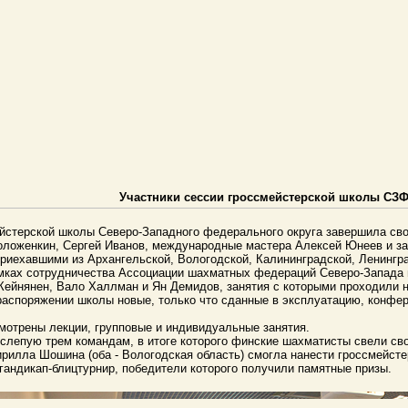
Участники сессии гроссмейстерской школы СЗ
йстерской школы Северо-Западного федерального округа завершила сво
оженкин, Сергей Иванов, международные мастера Алексей Юнеев и зас
иехавшими из Архангельской, Вологодской, Калининградской, Ленинград
рамках сотрудничества Ассоциации шахматных федераций Северо-Запад
ейнянен, Вало Халлман и Ян Демидов, занятия с которыми проходили н
 распоряжении школы новые, только что сданные в эксплуатацию, конф
мотрены лекции, групповые и индивидуальные занятия.
вслепую трем командам, в итоге которого финские шахматисты свели св
ирилла Шошина (оба - Вологодская область) смогла нанести гроссмейст
гандикап-блицтурнир, победители которого получили памятные призы.