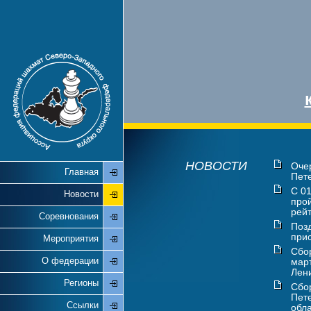
НОВОСТИ
Оче
Главная
Пете
С 01
Новости
про
рейт
Соревнования
Поз
прис
Мероприятия
Сбо
О федерации
мар
Лени
Регионы
Сбо
Пете
Ссылки
обла