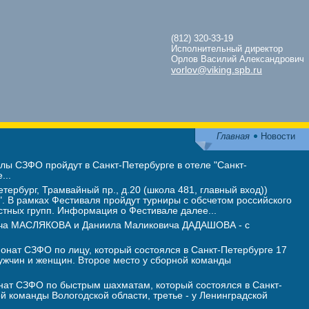
(812) 320-33-19
Исполнительный директор
Орлов Василий Александрович
vorlov@viking.spb.ru
Главная
Новости
ы СЗФО пройдут в Санкт-Петербурге в отеле "Санкт-
...
тербург, Трамвайный пр., д.20 (школа 481, главный вход))
 В рамках Фестиваля пройдут турниры с обсчетом российского
стных групп. Информация о Фестивале далее...
вича МАСЛЯКОВА и Даниила Маликовича ДАДАШОВА - с
нат СЗФО по лицу, который состоялся в Санкт-Петербурге 17
жчин и женщин. Второе место у сборной команды
ат СЗФО по быстрым шахматам, который состоялся в Санкт-
ой команды Вологодской области, третье - у Ленинградской