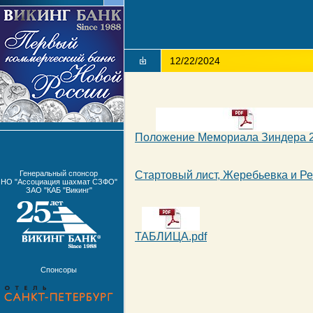
12/22/2024
Положение Мемориала Зиндера 2
Генеральный спонсор
Стартовый лист, Жеребьевка и Ре
НО "Ассоциация шахмат СЗФО"
ЗАО "КАБ "Викинг"
ТАБЛИЦА.pdf
Спонсоры