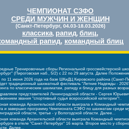
ЧЕМПИОНАТ СЗФО
СРЕДИ МУЖЧИН И ЖЕНЩИН
(Санкт-Петербург, 04.03-18.03.2026)
классика
рапид
блиц
,
,
,
командный рапид
,
командный блиц
редные Тренировочные сборы Региональной гроссмейстерской школ
рбург" (Пироговская наб., 5/2) с 22 по 29 августа. Далее Положение
 по 11 июня 2026 года на базе ШКиДЦ Кировского района (Санкт-Пе
йдет традиционный шахматный фестиваль "Летние Надежды - 2026".
инга по классическим шахматам, рапиду и блицу для разных возра
дравляем представителей Ленинградской области - Сергея Юрье
воением звания "спортивный судья всероссийской категории"!..
рная команда Архангельской области выиграла и Командный чемпио
та и завершил программу Чемпионата СЗФО по шахматам среди му
нградской области, третье - у Вологодской области. Далее...
рная команда Архангельской области выиграла Командный чемпион
рбурге в отеле "Санкт-Петербург" 16 марта. Второе место у сборн
сти. Далее...