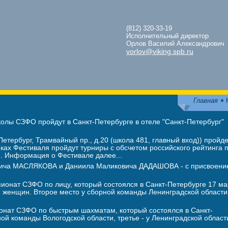
(812) 320-33-19
Исполнительный директор
Орлов Василий Александрович
vorlov@viking.spb.ru
Главная
лы СЗФО пройдут в Санкт-Петербурге в отеле "Санкт-Петербург"
етербург, Трамвайный пр., д.20 (школа 481, главный вход)) пройде
ах Фестиваля пройдут турниры с обсчетом российского рейтинга 
п. Информация о Фестивале далее...
евича МАСЛЯКОВА и Даниила Маликовича ДАДАШОВА - с присвоени
онат СЗФО по лицу, который состоялся в Санкт-Петербурге 17 ма
женщин. Второе место у сборной команды Ленинградской области
онат СЗФО по быстрым шахматам, который состоялся в Санкт-
ной команды Вологодской области, третье - у Ленинградской област