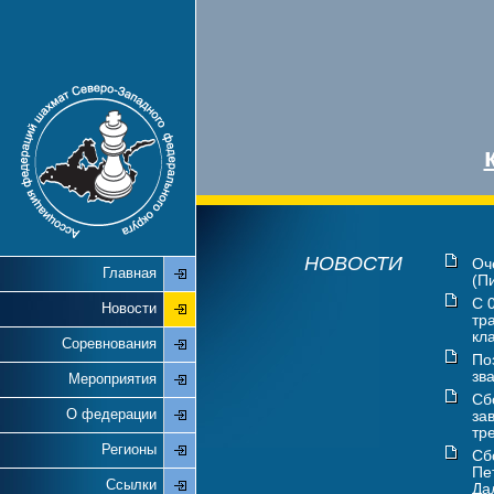
НОВОСТИ
Оч
Главная
(П
С 
Новости
тр
кл
Соревнования
По
зв
Мероприятия
Сб
О федерации
за
тр
Регионы
Сб
Пе
Ссылки
Дал