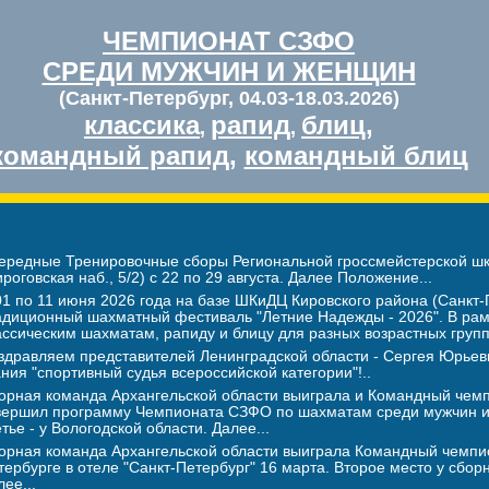
ЧЕМПИОНАТ СЗФО
СРЕДИ МУЖЧИН И ЖЕНЩИН
(Санкт-Петербург, 04.03-18.03.2026)
классика
рапид
блиц
,
,
,
командный рапид
,
командный блиц
ередные Тренировочные сборы Региональной гроссмейстерской шко
ироговская наб., 5/2) с 22 по 29 августа. Далее Положение...
01 по 11 июня 2026 года на базе ШКиДЦ Кировского района (Санкт-П
адиционный шахматный фестиваль "Летние Надежды - 2026". В рамк
ассическим шахматам, рапиду и блицу для разных возрастных груп
здравляем представителей Ленинградской области - Сергея Юрь
ания "спортивный судья всероссийской категории"!..
орная команда Архангельской области выиграла и Командный чемпи
вершил программу Чемпионата СЗФО по шахматам среди мужчин и 
етье - у Вологодской области. Далее...
орная команда Архангельской области выиграла Командный чемпи
тербурге в отеле "Санкт-Петербург" 16 марта. Второе место у сбор
ее...