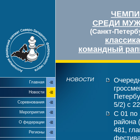
ЧЕМПИ
СРЕДИ МУ
(Санкт-Петербу
классик
командный рап
НОВОСТИ
Очередн
Главная
гроссме
Новости
Петербу
Соревнования
5/2) с 2
Мероприятия
С 01 по
района 
О федерации
481, гл
Регионы
фестива