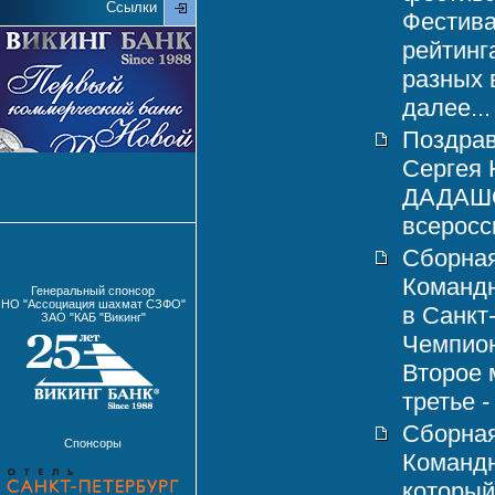
Ссылки
Фестива
рейтинг
разных 
далее...
Поздрав
Сергея
ДАДАШОВ
всеросси
Сборная
Командн
Генеральный спонсор
НО "Ассоциация шахмат СЗФО"
в Санкт
ЗАО "КАБ "Викинг"
Чемпион
Второе 
третье -
Сборная
Спонсоры
Команд
который