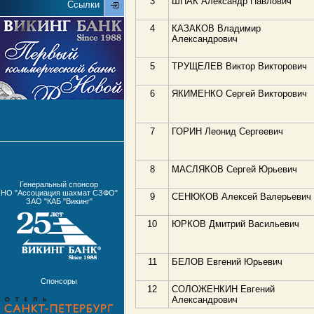
3
ШПАК Александр Павлович
Ссылки
4
КАЗАКОВ Владимир
Александрович
5
ТРУЩЕЛЕВ Виктор Викторович
6
ЯКИМЕНКО Сергей Викторович
7
ГОРИН Леонид Сергеевич
8
МАСЛЯКОВ Сергей Юрьевич
Генеральный спонсор
НО "Ассоциация шахмат СЗФО"
9
СЕНЮКОВ Алексей Валерьевич
ЗАО "КАБ "Викинг"
10
ЮРКОВ Дмитрий Васильевич
11
БЕЛОВ Евгений Юрьевич
Спонсоры
12
СОЛОЖЕНКИН Евгений
Александрович