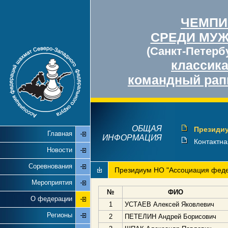
ЧЕМПИ
СРЕДИ МУ
(Санкт-Петербу
классик
командный рап
ОБЩАЯ
Президиу
Главная
ИНФОРМАЦИЯ
Контактн
Новости
Соревнования
Президиум НО "Ассоциация феде
Мероприятия
№
ФИО
О федерации
1
УСТАЕВ Алексей Яковлевич
Регионы
2
ПЕТЕЛИН Андрей Борисович