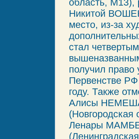
область, М13),
Никитой ВОШЕ
место, из-за х
дополнительны
стал четвертым
вышеназванны
получил право 
Первенстве РФ
году. Также от
Алисы НЕМЕ
(Новгородская 
Ленары МАМБ
(Ленинградская