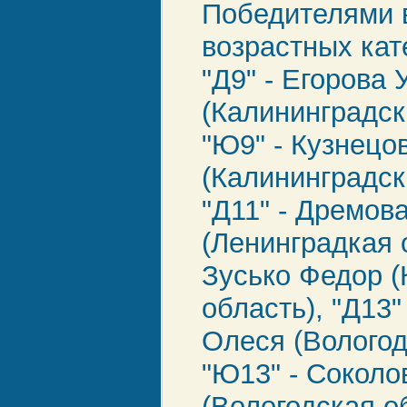
Победителями 
возрастных кат
"Д9" - Егорова 
(Калининградск
"Ю9" - Кузнецо
(Калининградск
"Д11" - Дремов
(Ленинградкая о
Зусько Федор (
область), "Д13"
Олеся (Вологод
"Ю13" - Соколо
(Вологодская об