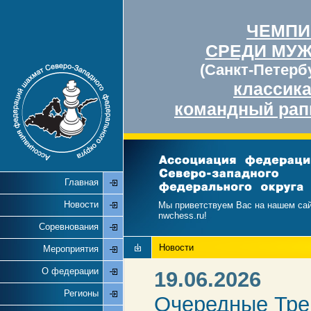
ЧЕМПИ
СРЕДИ МУ
(Санкт-Петербу
классик
командный рап
Главная
Новости
Мы приветствуем Вас на нашем са
nwchess.ru!
Соревнования
Новости
Мероприятия
О федерации
19.06.2026
Регионы
Очередные Тре