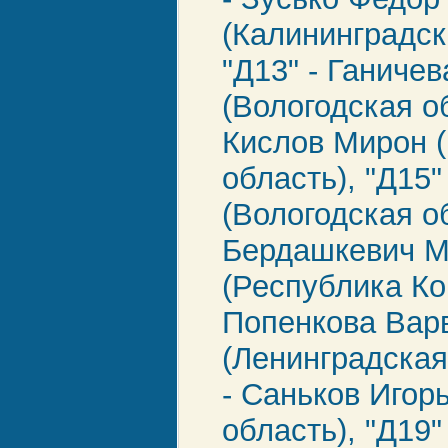
(Калининградск
"Д13" - Ганиче
(Вологодская об
Кислов Мирон 
область), "Д15"
(Вологодская об
Бердашкевич М
(Республика Ком
Попенкова Вар
(Ленинградская
- Саньков Игор
область), "Д19"