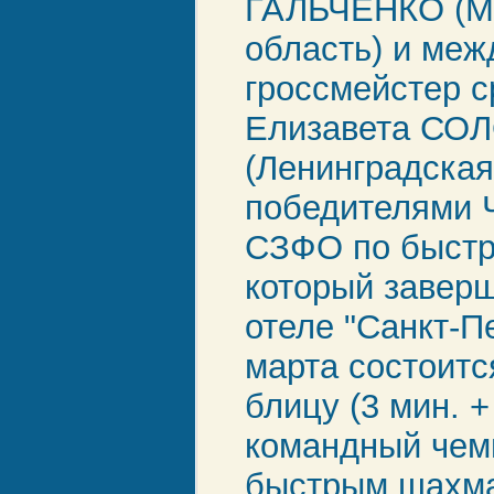
ГАЛЬЧЕНКО (М
область) и ме
гроссмейстер 
Елизавета С
(Ленинградская
победителями 
СЗФО по быст
который заверш
отеле "Санкт-Пе
марта состоитс
блицу (3 мин. + 
командный чем
быстрым шахма