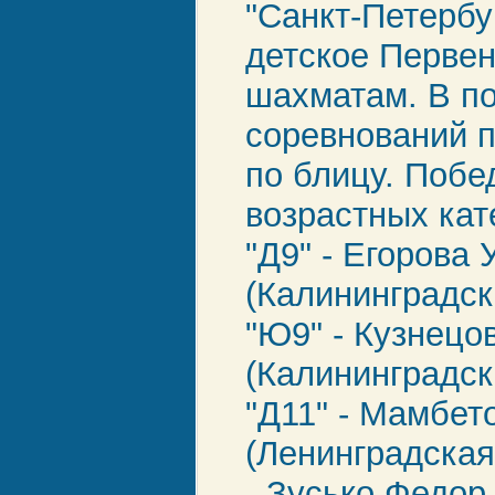
"Санкт-Петербу
детское Перве
шахматам. В п
соревнований 
по блицу. Побе
возрастных кат
"Д9" - Егорова 
(Калининградск
"Ю9" - Кузнецо
(Калининградск
"Д11" - Мамбет
(Ленинградская
- Зусько Федор