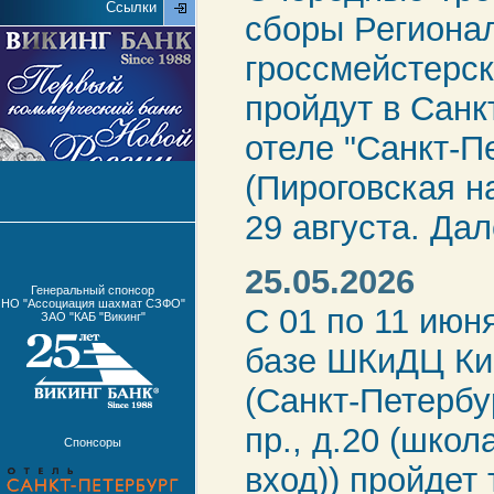
Ссылки
сборы Региона
гроссмейстерс
пройдут в Санк
отеле "Санкт-П
(Пироговская на
29 августа. Да
25.05.2026
Генеральный спонсор
НО "Ассоциация шахмат СЗФО"
С 01 по 11 июн
ЗАО "КАБ "Викинг"
базе ШКиДЦ Ки
(Санкт-Петербу
пр., д.20 (школ
Спонсоры
вход)) пройдет