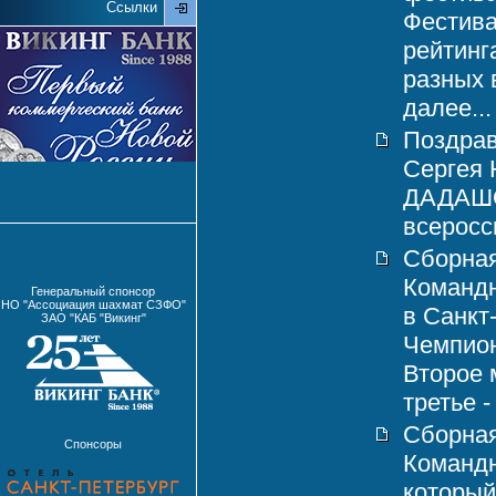
Ссылки
Фестива
рейтинг
разных 
далее...
Поздрав
Сергея
ДАДАШОВ
всеросси
Сборная
Командн
Генеральный спонсор
НО "Ассоциация шахмат СЗФО"
в Санкт
ЗАО "КАБ "Викинг"
Чемпион
Второе 
третье -
Сборная
Спонсоры
Команд
который