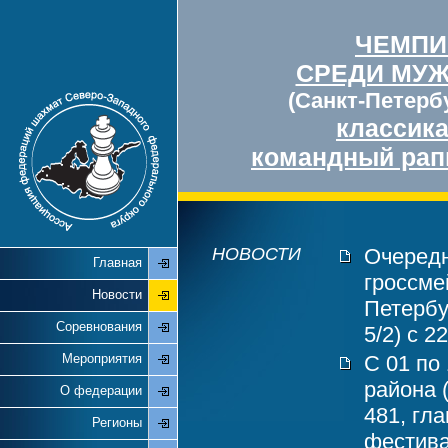
ЧЕМПИ
СРЕДИ МУ
(Санкт-Петербу
классик
командный рап
НОВОСТИ
Очередн
Главная
гроссме
Новости
Петербу
Соревнования
5/2) с 2
Мероприятия
С 01 по
района 
О федерации
481, гл
Регионы
фестива