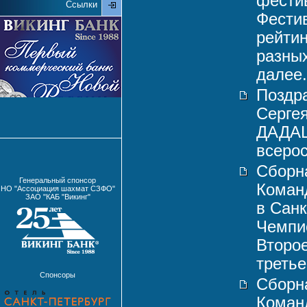
фестив
Ссылки
Фестив
рейтин
разны
далее.
Поздр
Серге
ДАДАШ
всерос
Сборн
Генеральный спонсор
Коман
НО "Ассоциация шахмат СЗФО"
ЗАО "КАБ "Викинг"
в Санк
Чемпи
Второе
третье
Спонсоры
Сборн
Коман