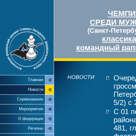
ЧЕМПИ
СРЕДИ МУ
(Санкт-Петербу
классик
командный рап
НОВОСТИ
Очере
Главная
гросс
Новости
Петерб
Соревнования
5/2) с
Мероприятия
С 01 п
района
О федерации
481, г
Регионы