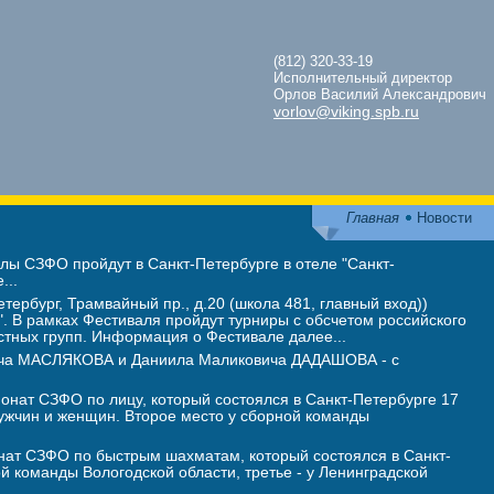
(812) 320-33-19
Исполнительный директор
Орлов Василий Александрович
vorlov@viking.spb.ru
Главная
Новости
ы СЗФО пройдут в Санкт-Петербурге в отеле "Санкт-
...
тербург, Трамвайный пр., д.20 (школа 481, главный вход))
 В рамках Фестиваля пройдут турниры с обсчетом российского
стных групп. Информация о Фестивале далее...
вича МАСЛЯКОВА и Даниила Маликовича ДАДАШОВА - с
нат СЗФО по лицу, который состоялся в Санкт-Петербурге 17
жчин и женщин. Второе место у сборной команды
ат СЗФО по быстрым шахматам, который состоялся в Санкт-
ой команды Вологодской области, третье - у Ленинградской