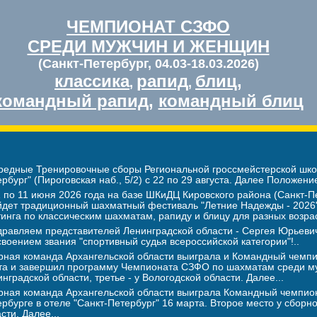
ЧЕМПИОНАТ СЗФО
СРЕДИ МУЖЧИН И ЖЕНЩИН
(Санкт-Петербург, 04.03-18.03.2026)
классика
рапид
блиц
,
,
,
командный рапид
,
командный блиц
редные Тренировочные сборы Региональной гроссмейстерской школ
рбург" (Пироговская наб., 5/2) с 22 по 29 августа. Далее Положение
 по 11 июня 2026 года на базе ШКиДЦ Кировского района (Санкт-Пе
йдет традиционный шахматный фестиваль "Летние Надежды - 2026".
инга по классическим шахматам, рапиду и блицу для разных возра
дравляем представителей Ленинградской области - Сергея Юрье
воением звания "спортивный судья всероссийской категории"!..
рная команда Архангельской области выиграла и Командный чемпио
та и завершил программу Чемпионата СЗФО по шахматам среди му
нградской области, третье - у Вологодской области. Далее...
рная команда Архангельской области выиграла Командный чемпион
рбурге в отеле "Санкт-Петербург" 16 марта. Второе место у сборн
сти. Далее...