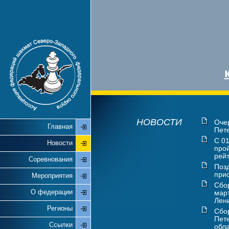
НОВОСТИ
Оче
Главная
Пете
С 01
Новости
про
рейт
Соревнования
Поз
прис
Мероприятия
Сбо
О федерации
мар
Лени
Регионы
Сбо
Пете
Ссылки
обла