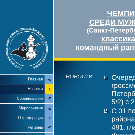
ЧЕМПИ
СРЕДИ МУ
(Санкт-Петербу
классик
командный рап
НОВОСТИ
Очеред
Главная
гроссм
Новости
Петерб
Соревнования
5/2) с 
Мероприятия
С 01 п
района
О федерации
481, г
Регионы