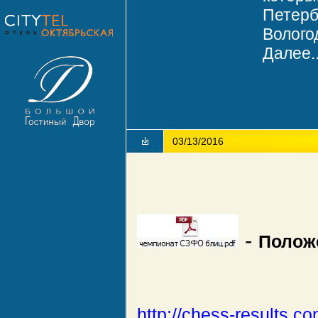
Петерб
Волого
Далее..
03/13/2016
-
Полож
http://chess-results.