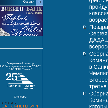
фестив
Ссылки
пройду
класси
возрас
Поздра
Сергея
ДАДАШО
всеросс
Сборна
Команд
Генеральный спонсор
в Санк
НО "Ассоциация шахмат СЗФО"
ЗАО "КАБ "Викинг"
Чемпио
Второе
третье 
Сборна
Спонсоры
Команд
которы