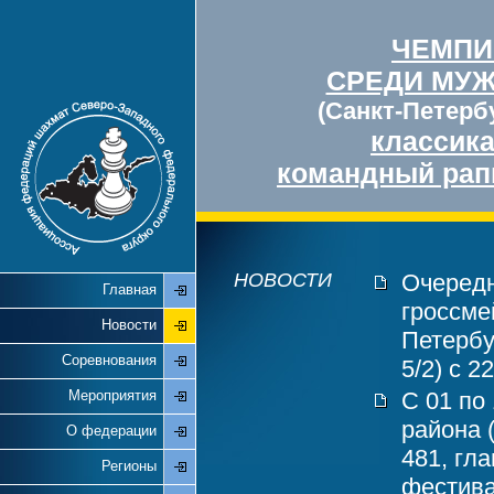
ЧЕМПИ
СРЕДИ МУ
(Санкт-Петербу
классик
командный рап
НОВОСТИ
Очередн
Главная
гроссме
Новости
Петербу
Соревнования
5/2) с 2
Мероприятия
С 01 по
района 
О федерации
481, гл
Регионы
фестива