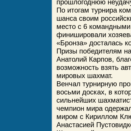
прошлогоднюю неудачу
По итогам турнира ком
шанса своим российск
место с 6 командными
финишировали хозяева
«Бронза» досталась ко
Призы победителям на
Анатолий Карпов, бла
возможность взять ав
мировых шахмат.
Венчал турнирную про
восьми досках, в кото
сильнейших шахматист
чемпион мира одержал
миром с Кириллом Клю
Анастасией Пустовидко