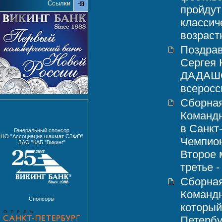
Ссылки
пройдут
классич
возраст
Поздрав
Сергея
ДАДАШОВ
всеросси
Сборная
Командн
в Санкт
Генеральный спонсор
НО "Ассоциация шахмат СЗФО"
Чемпион
ЗАО "КАБ "Викинг"
Второе 
третье -
Сборная
Команд
Спонсоры
который
Петербу