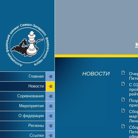
НОВОСТИ
Оче
Главная
Пете
С 01
Новости
про
рейт
Соревнования
Поз
прис
Мероприятия
Сбо
О федерации
мар
Лени
Регионы
Сбо
Пете
Ссылки
обла