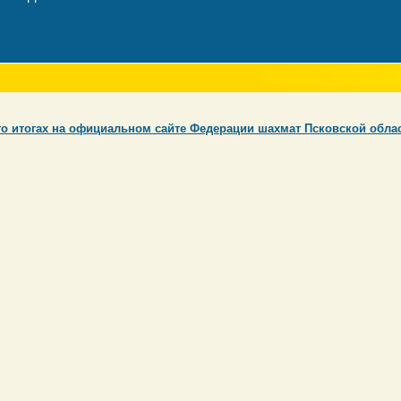
о итогах на официальном сайте Федерации шахмат Псковской обла