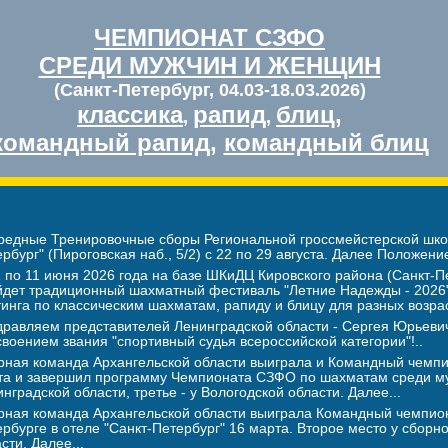
ЧЕМПИОНАТ СЗФО
СРЕДИ МУЖЧИН И ЖЕНЩИН
(Санкт-Петербург, 04.03-18.03.2026)
классика
рапид
блиц
,
,
,
командный рапид
,
командный блиц
редные Тренировочные сборы Региональной гроссмейстерской школ
рбург" (Пироговская наб., 5/2) с 22 по 29 августа. Далее Положение
 по 11 июня 2026 года на базе ШКиДЦ Кировского района (Санкт-Пе
йдет традиционный шахматный фестиваль "Летние Надежды - 2026".
инга по классическим шахматам, рапиду и блицу для разных возра
дравляем представителей Ленинградской области - Сергея Юрье
воением звания "спортивный судья всероссийской категории"!..
рная команда Архангельской области выиграла и Командный чемпио
та и завершил программу Чемпионата СЗФО по шахматам среди му
нградской области, третье - у Вологодской области. Далее...
рная команда Архангельской области выиграла Командный чемпион
рбурге в отеле "Санкт-Петербург" 16 марта. Второе место у сборн
сти. Далее...