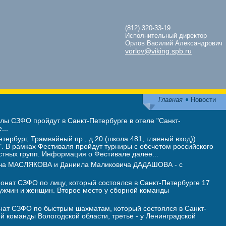
(812) 320-33-19
Исполнительный директор
Орлов Василий Александрович
vorlov@viking.spb.ru
Главная
Новости
ы СЗФО пройдут в Санкт-Петербурге в отеле "Санкт-
...
тербург, Трамвайный пр., д.20 (школа 481, главный вход))
 В рамках Фестиваля пройдут турниры с обсчетом российского
стных групп. Информация о Фестивале далее...
вича МАСЛЯКОВА и Даниила Маликовича ДАДАШОВА - с
нат СЗФО по лицу, который состоялся в Санкт-Петербурге 17
жчин и женщин. Второе место у сборной команды
ат СЗФО по быстрым шахматам, который состоялся в Санкт-
ой команды Вологодской области, третье - у Ленинградской