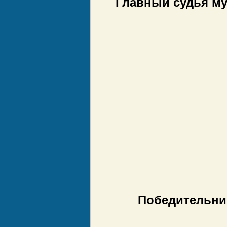
Главный судья му
Победительниц