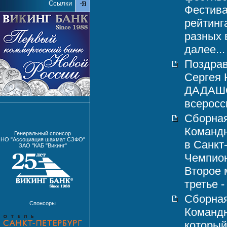
Ссылки
Фестива
рейтинг
разных 
далее...
Поздрав
Сергея
ДАДАШОВ
всеросси
Сборная
Командн
Генеральный спонсор
НО "Ассоциация шахмат СЗФО"
в Санкт
ЗАО "КАБ "Викинг"
Чемпион
Второе 
третье -
Сборная
Спонсоры
Команд
который