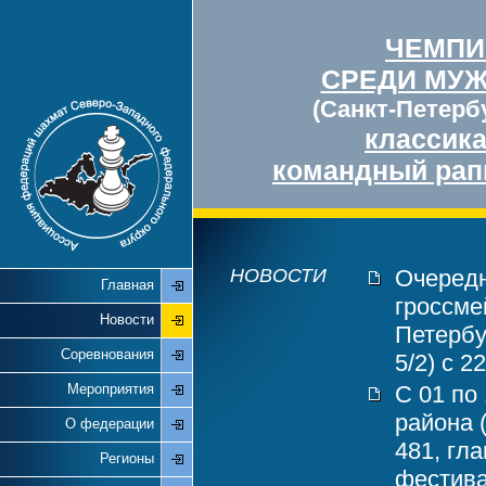
ЧЕМПИ
СРЕДИ МУ
(Санкт-Петербу
классик
командный рап
НОВОСТИ
Очередн
Главная
гроссме
Новости
Петербу
Соревнования
5/2) с 2
Мероприятия
С 01 по
района 
О федерации
481, гл
Регионы
фестива