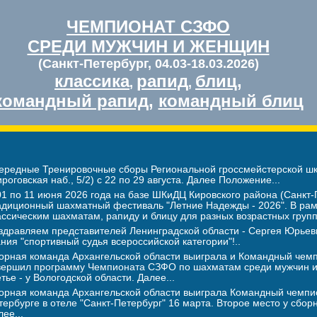
ЧЕМПИОНАТ СЗФО
СРЕДИ МУЖЧИН И ЖЕНЩИН
(Санкт-Петербург, 04.03-18.03.2026)
классика
рапид
блиц
,
,
,
командный рапид
,
командный блиц
ередные Тренировочные сборы Региональной гроссмейстерской шко
ироговская наб., 5/2) с 22 по 29 августа. Далее Положение...
01 по 11 июня 2026 года на базе ШКиДЦ Кировского района (Санкт-П
адиционный шахматный фестиваль "Летние Надежды - 2026". В рамк
ассическим шахматам, рапиду и блицу для разных возрастных груп
здравляем представителей Ленинградской области - Сергея Юрь
ания "спортивный судья всероссийской категории"!..
орная команда Архангельской области выиграла и Командный чемпи
вершил программу Чемпионата СЗФО по шахматам среди мужчин и 
етье - у Вологодской области. Далее...
орная команда Архангельской области выиграла Командный чемпи
тербурге в отеле "Санкт-Петербург" 16 марта. Второе место у сбор
ее...