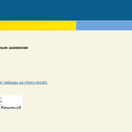
трым шахматам
е таблицы на chess-results