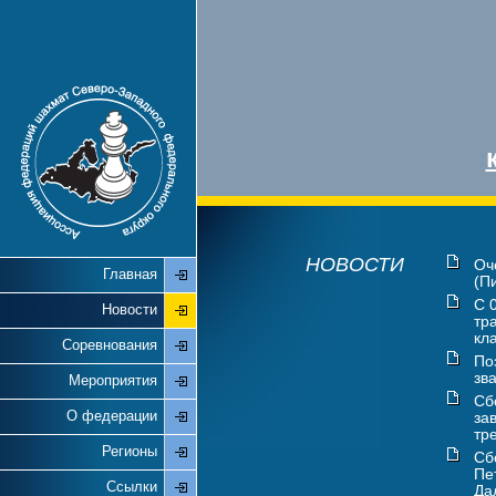
НОВОСТИ
Оч
Главная
(П
С 
Новости
тр
кл
Соревнования
По
зв
Мероприятия
Сб
О федерации
за
тр
Регионы
Сб
Пе
Ссылки
Дал