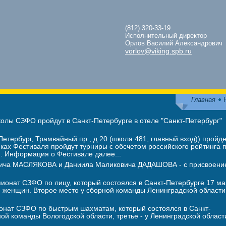
(812) 320-33-19
Исполнительный директор
Орлов Василий Александрович
vorlov@viking.spb.ru
Главная
лы СЗФО пройдут в Санкт-Петербурге в отеле "Санкт-Петербург"
етербург, Трамвайный пр., д.20 (школа 481, главный вход)) пройде
ах Фестиваля пройдут турниры с обсчетом российского рейтинга 
п. Информация о Фестивале далее...
евича МАСЛЯКОВА и Даниила Маликовича ДАДАШОВА - с присвоени
онат СЗФО по лицу, который состоялся в Санкт-Петербурге 17 ма
женщин. Второе место у сборной команды Ленинградской области
онат СЗФО по быстрым шахматам, который состоялся в Санкт-
ной команды Вологодской области, третье - у Ленинградской област