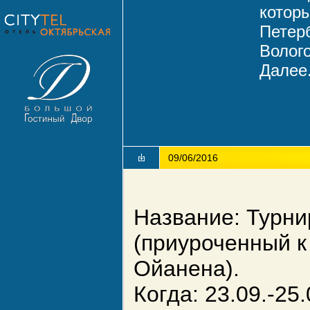
которы
Петерб
Волого
Далее.
09/06/2016
Название: Турнир
(приуроченный к
Ойанена).
Когда: 23.09.-25