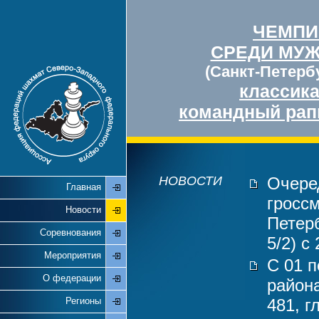
ЧЕМПИ
СРЕДИ МУ
(Санкт-Петербу
классик
командный рап
НОВОСТИ
Очере
Главная
гросс
Новости
Петерб
Соревнования
5/2) с
Мероприятия
С 01 п
О федерации
района
Регионы
481, 