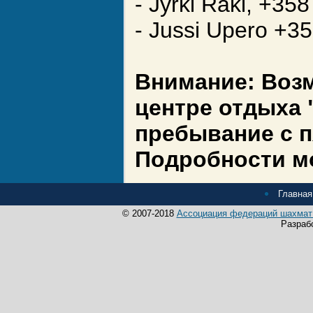
- Jyrki Raki, +35
- Jussi Upero +
Внимание: Воз
центре отдыха "
пребывание с п
Подробности мо
Главная
© 2007-2018
Ассоциация федераций шахмат 
Разраб