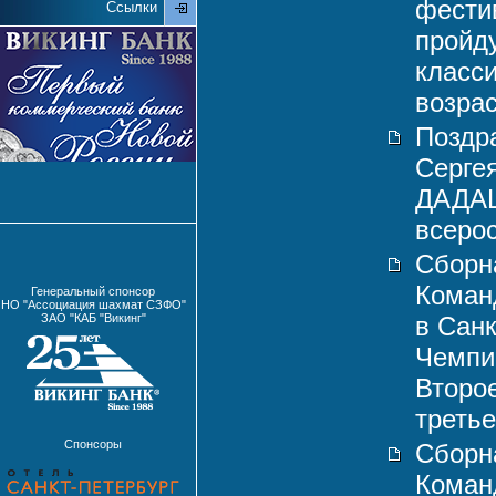
фести
Ссылки
пройду
класс
возра
Поздр
Серге
ДАДАШ
всерос
Сборн
Коман
Генеральный спонсор
НО "Ассоциация шахмат СЗФО"
ЗАО "КАБ "Викинг"
в Сан
Чемпи
Второ
третье
Спонсоры
Сборн
Коман