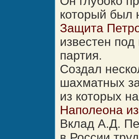
Он глубоко п
который был 
Защита Петр
известен под
партия.
Создал неско
шахматных за
из которых н
Наполеона из
Вклад
А.Д. П
в России тру