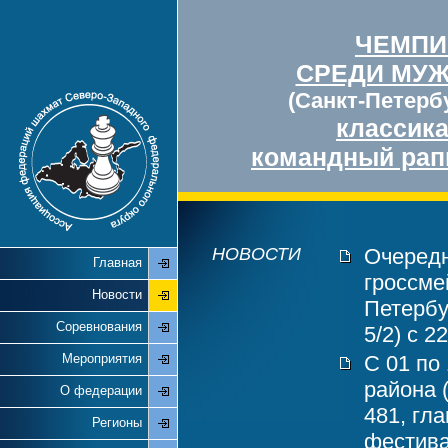
ЧЕМПИ
СРЕДИ МУ
(Санкт-Петербу
классик
командный рап
НОВОСТИ
Очередн
Главная
гроссме
Новости
Петербу
Соревнования
5/2) с 2
Мероприятия
С 01 по
района 
О федерации
481, гл
Регионы
фестива