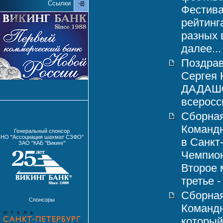
Ссылки
Фестива
рейтинг
разных 
далее...
Поздрав
Сергея
ДАДАШОВ
всеросси
Сборная
Командн
Генеральный спонсор
НО "Ассоциация шахмат СЗФО"
в Санкт
ЗАО "КАБ "Викинг"
Чемпион
Второе 
третье -
Сборная
Спонсоры
Команд
который