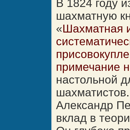
В 1824 году
и
шахматную кн
«
Шахматная и
систематичес
присовокупле
примечание н
настольной д
шахматистов
.
Александр Пе
вклад в теор