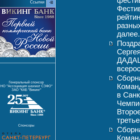
фестив
Ссылки
Фестив
рейтин
разны
далее.
Поздр
Серге
ДАДАШ
всерос
Сборн
Генеральный спонсор
Коман
НО "Ассоциация шахмат СЗФО"
ЗАО "КАБ "Викинг"
в Санк
Чемпи
Второе
третье
Спонсоры
Сборн
Коман