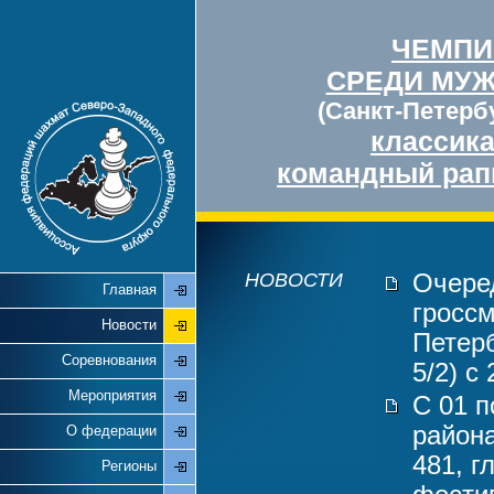
ЧЕМПИ
СРЕДИ МУ
(Санкт-Петербу
классик
командный рап
НОВОСТИ
Очере
Главная
гросс
Новости
Петерб
Соревнования
5/2) с
Мероприятия
С 01 п
района
О федерации
481, г
Регионы