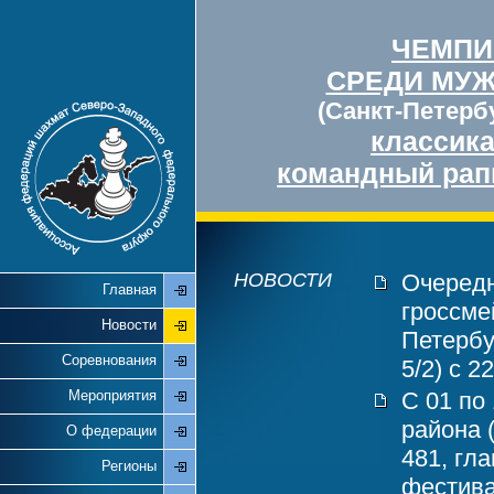
ЧЕМПИ
СРЕДИ МУ
(Санкт-Петербу
классик
командный рап
НОВОСТИ
Очередн
Главная
гроссме
Новости
Петербу
Соревнования
5/2) с 2
Мероприятия
С 01 по
района 
О федерации
481, гл
Регионы
фестива