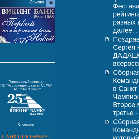
Ссылки
Фестива
рейтинг
разных 
далее...
Поздрав
Сергея
ДАДАШОВ
всеросси
Сборная
Командн
Генеральный спонсор
НО "Ассоциация шахмат СЗФО"
в Санкт
ЗАО "КАБ "Викинг"
Чемпион
Второе 
третье -
Сборная
Спонсоры
Команд
который