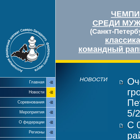
ЧЕМПИ
СРЕДИ МУ
(Санкт-Петербу
классик
командный рап
НОВОСТИ
Оч
Главная
гр
Новости
Пе
Соревнования
5/
Мероприятия
О федерации
С 
Регионы
ра