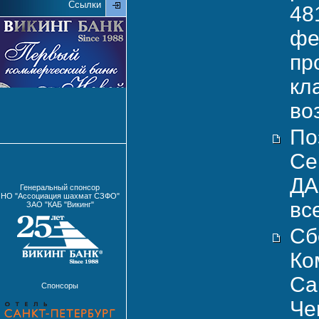
Ссылки
48
фе
пр
кл
во
По
Се
ДА
Генеральный спонсор
НО "Ассоциация шахмат СЗФО"
вс
ЗАО "КАБ "Викинг"
Сб
Ко
Са
Спонсоры
Че