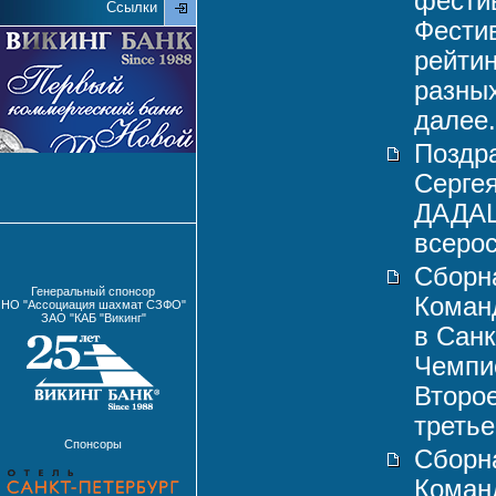
фестив
Ссылки
Фестив
рейтин
разны
далее.
Поздр
Серге
ДАДАШ
всерос
Сборн
Генеральный спонсор
Коман
НО "Ассоциация шахмат СЗФО"
ЗАО "КАБ "Викинг"
в Санк
Чемпи
Второе
третье
Спонсоры
Сборн
Коман