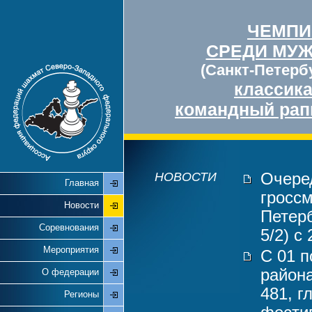
ЧЕМПИ
СРЕДИ МУ
(Санкт-Петербу
классик
командный рап
НОВОСТИ
Очере
Главная
гросс
Новости
Петерб
Соревнования
5/2) с
Мероприятия
С 01 п
района
О федерации
481, г
Регионы