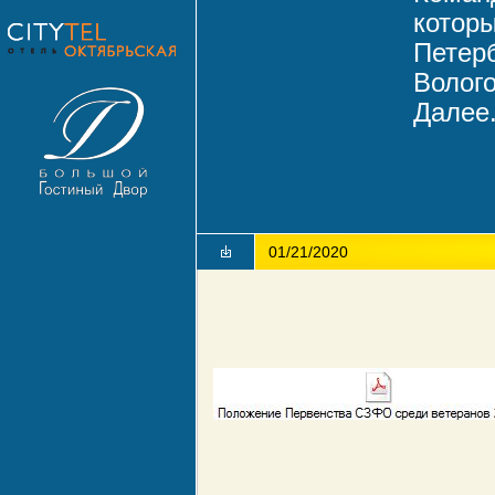
которы
Петерб
Волого
Далее.
01/21/2020