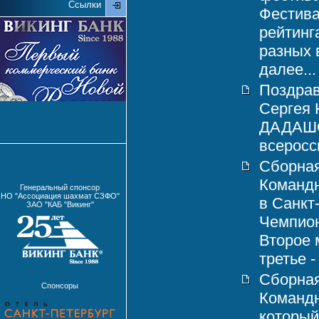
Ссылки
Фестива
рейтинг
разных 
далее...
Поздрав
Сергея
ДАДАШОВ
всеросси
Сборная
Командн
Генеральный спонсор
НО "Ассоциация шахмат СЗФО"
в Санкт
ЗАО "КАБ "Викинг"
Чемпион
Второе 
третье -
Сборная
Спонсоры
Команд
который