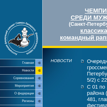
ЧЕМПИ
СРЕДИ МУ
(Санкт-Петербу
классик
командный рап
НОВОСТИ
Очередн
Главная
гроссме
Новости
Петербу
Соревнования
5/2) с 2
Мероприятия
С 01 по
района 
О федерации
481, гл
Регионы
фестива