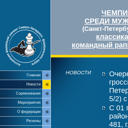
ЧЕМПИ
СРЕДИ МУ
(Санкт-Петербу
классик
командный рап
НОВОСТИ
Очер
Главная
гросс
Новости
Петер
Соревнования
5/2) 
Мероприятия
С 01 
О федерации
район
Регионы
481, 