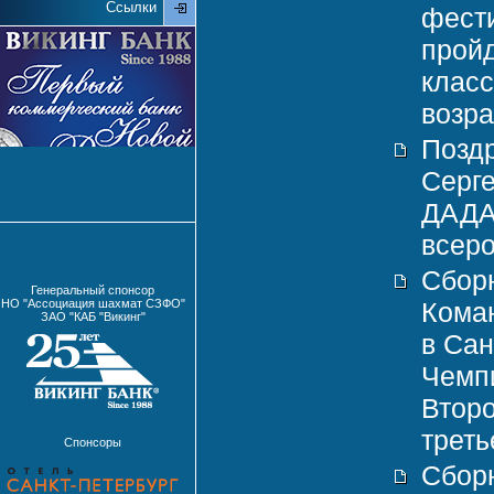
Ссылки
фести
пройд
класс
возра
Поздр
Серг
ДАДА
всеро
Сборн
Генеральный спонсор
НО "Ассоциация шахмат СЗФО"
Кома
ЗАО "КАБ "Викинг"
в Сан
Чемп
Второ
треть
Спонсоры
Сборн