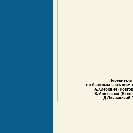
Победители
по быстрым шахматам с
А.Хлебович (Новгоро
В.Моисеенко (Волого
Д.Линчевский (