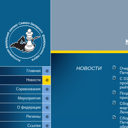
НОВОСТИ
Оче
Главная
Пете
С 01
Новости
про
рейт
Соревнования
Поз
прис
Мероприятия
Сбо
О федерации
мар
Лени
Регионы
Сбо
Пете
Ссылки
обла