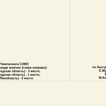
 Чемпионата СЗФО
по быст
реди мужчин (слева направо):
Е.Му
дская область) - 3 место,
дская область) - 1 место,
М.Ко
Ленобласть) - 2 место