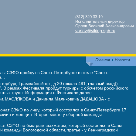
(812) 320-33-19
Исполнительный директор
Орлов Василий Александрович
vorlov@viking.spb.ru
Главная
Новости
ы СЗФО пройдут в Санкт-Петербурге в отеле "Санкт-
...
тербург, Трамвайный пр., д.20 (школа 481, главный вход))
 В рамках Фестиваля пройдут турниры с обсчетом российского
стных групп. Информация о Фестивале далее...
вича МАСЛЯКОВА и Даниила Маликовича ДАДАШОВА - с
нат СЗФО по лицу, который состоялся в Санкт-Петербурге 17
жчин и женщин. Второе место у сборной команды
ат СЗФО по быстрым шахматам, который состоялся в Санкт-
ой команды Вологодской области, третье - у Ленинградской