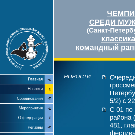
ЧЕМПИ
СРЕДИ МУ
(Санкт-Петербу
классик
командный рап
НОВОСТИ
Очередн
Главная
гроссме
Новости
Петербу
Соревнования
5/2) с 2
Мероприятия
С 01 по
района 
О федерации
481, гл
Регионы
фестива