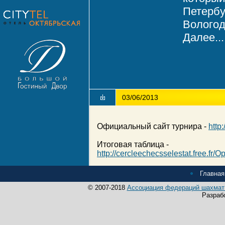
Петербу
Вологод
Далее...
03/06/2013
Официальный сайт турнира -
http:
Итоговая таблица -
http://cercleechecsselestat.free
Главная
© 2007-2018
Ассоциация федераций шахмат 
Разраб