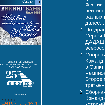
Ссылки
Фестива
рейтинг
разных 
далее...
Поздрав
Сергея
ДАДАШОВ
всеросси
Сборная
Командн
Генеральный спонсор
НО "Ассоциация шахмат СЗФО"
в Санкт
ЗАО "КАБ "Викинг"
Чемпион
Второе 
третье -
Сборная
Спонсоры
Команд
который