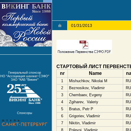
01/31/2013
СТАРТОВЫЙ ЛИСТ ПЕРВЕНСТ
Генеральный спонсор
nr
Name
na
НО "Ассоциация шахмат СЗФО"
ЗАО "КАБ "Викинг"
1
Mishuchkov, Nikolai M
RU
2
Beznosikov, Vladimir
RU
3
Chembaev, Evgeny
RU
4
Zgiharev, Valeriy
RU
5
Bratus, Petr P
RU
Спонсоры
6
Grigoriev, Vladimir
RU
7
Nikitin, Vladimir
RU
8
Polevoi, Vladimir
RU