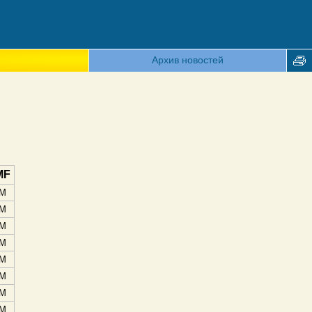
Архив новостей
MF
M
M
M
M
M
M
M
M