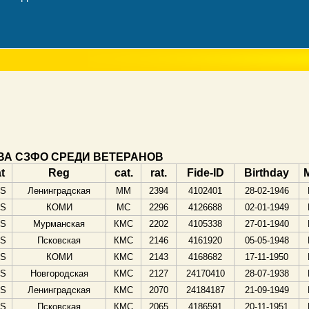
ВА СЗФО СРЕДИ ВЕТЕРАНОВ
t
Reg
cat.
rat.
Fide-ID
Birthday
S
Ленинградская
ММ
2394
4102401
28-02-1946
S
КОМИ
МС
2296
4126688
02-01-1949
S
Мурманская
КМС
2202
4105338
27-01-1940
S
Псковская
КМС
2146
4161920
05-05-1948
S
КОМИ
КМС
2143
4168682
17-11-1950
S
Новгородская
КМС
2127
24170410
28-07-1938
S
Ленинградская
КМС
2070
24184187
21-09-1949
S
Псковская
КМС
2065
4186591
20-11-1951