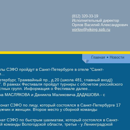
(812) 320-33-19
Исполнительный директор
Орлов Василий Александрович
vorlov@viking.spb.ru
Главная
Новости
ы СЗФО пройдут в Санкт-Петербурге в отеле "Санкт-
...
тербург, Трамвайный пр., д.20 (школа 481, главный вход))
 В рамках Фестиваля пройдут турниры с обсчетом российского
стных групп. Информация о Фестивале далее...
вича МАСЛЯКОВА и Даниила Маликовича ДАДАШОВА - с
нат СЗФО по лицу, который состоялся в Санкт-Петербурге 17
жчин и женщин. Второе место у сборной команды
ат СЗФО по быстрым шахматам, который состоялся в Санкт-
ой команды Вологодской области, третье - у Ленинградской