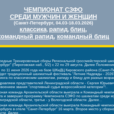
ЧЕМПИОНАТ СЗФО
СРЕДИ МУЖЧИН И ЖЕНЩИН
(Санкт-Петербург, 04.03-18.03.2026)
классика
рапид
блиц
,
,
,
командный рапид
,
командный блиц
редные Тренировочные сборы Региональной гроссмейстерской школ
рбург" (Пироговская наб., 5/2) с 22 по 29 августа. Далее Положение
 по 11 июня 2026 года на базе ШКиДЦ Кировского района (Санкт-Пе
йдет традиционный шахматный фестиваль "Летние Надежды - 2026".
инга по классическим шахматам, рапиду и блицу для разных возра
дравляем представителей Ленинградской области - Сергея Юрье
воением звания "спортивный судья всероссийской категории"!..
рная команда Архангельской области выиграла и Командный чемпио
та и завершил программу Чемпионата СЗФО по шахматам среди му
нградской области, третье - у Вологодской области. Далее...
рная команда Архангельской области выиграла Командный чемпион
рбурге в отеле "Санкт-Петербург" 16 марта. Второе место у сборн
сти. Далее...