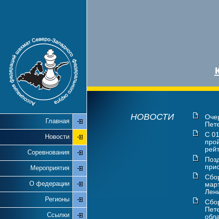
НОВОСТИ
Оче
Главная
Пете
С 01
Новости
про
рейт
Соревнования
Поз
прис
Мероприятия
Сбо
О федерации
мар
Лени
Регионы
Сбо
Пете
Ссылки
обла