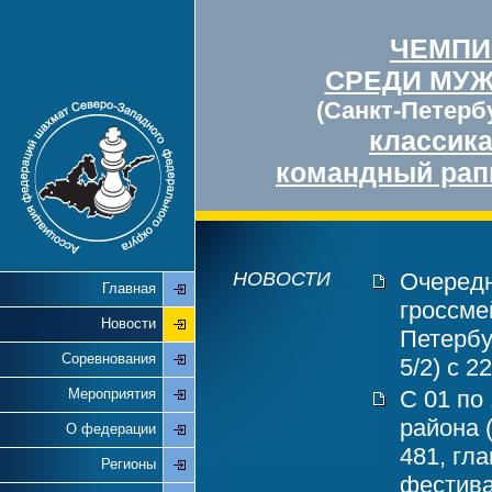
ЧЕМПИ
СРЕДИ МУ
(Санкт-Петербу
классик
командный рап
НОВОСТИ
Очередн
Главная
гроссме
Новости
Петербу
Соревнования
5/2) с 2
Мероприятия
С 01 по
района 
О федерации
481, гл
Регионы
фестива