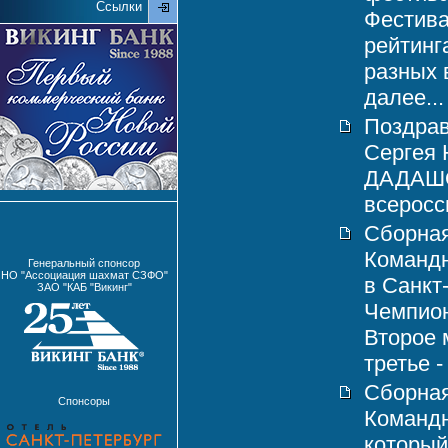
Ссылки
Фестива
рейтинг
разных 
далее...
Поздрав
Сергея
ДАДАШОВ
всеросси
Сборная
Командн
Генеральный спонсор
НО "Ассоциация шахмат СЗФО"
в Санкт
ЗАО "КАБ "Викинг"
Чемпион
Второе 
третье -
Сборная
Спонсоры
Команд
который