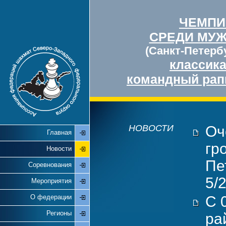
ЧЕМПИ
СРЕДИ МУ
(Санкт-Петербу
классик
командный рап
НОВОСТИ
Оч
Главная
гр
Новости
Пе
Соревнования
5/
Мероприятия
О федерации
С 
Регионы
ра