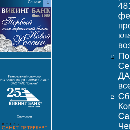
Ссылки
48
фе
пр
кл
во
По
Се
ДА
Генеральный спонсор
НО "Ассоциация шахмат СЗФО"
вс
ЗАО "КАБ "Викинг"
Сб
Ко
Са
Спонсоры
Че