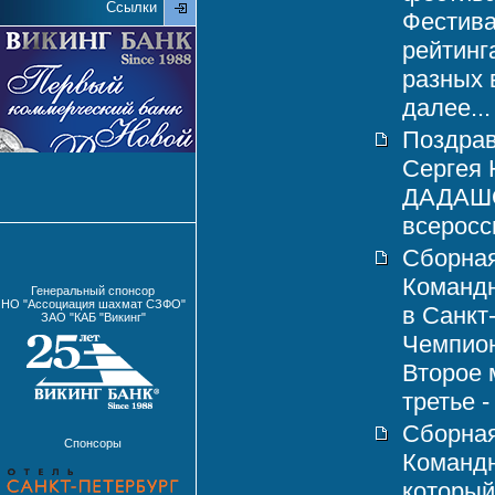
Ссылки
Фестива
рейтинг
разных 
далее...
Поздрав
Сергея
ДАДАШОВ
всеросси
Сборная
Командн
Генеральный спонсор
НО "Ассоциация шахмат СЗФО"
в Санкт
ЗАО "КАБ "Викинг"
Чемпион
Второе 
третье -
Сборная
Спонсоры
Команд
который