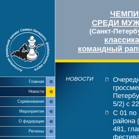
ЧЕМПИ
СРЕДИ МУ
(Санкт-Петербу
классик
командный рап
НОВОСТИ
Очередн
Главная
гроссме
Новости
Петербу
Соревнования
5/2) с 2
Мероприятия
С 01 по
района 
О федерации
481, гл
Регионы
фестива