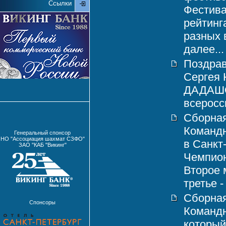
Ссылки
Фестива
рейтинг
разных 
далее...
Поздрав
Сергея
ДАДАШОВ
всеросси
Сборная
Командн
Генеральный спонсор
НО "Ассоциация шахмат СЗФО"
в Санкт
ЗАО "КАБ "Викинг"
Чемпион
Второе 
третье -
Сборная
Спонсоры
Команд
который