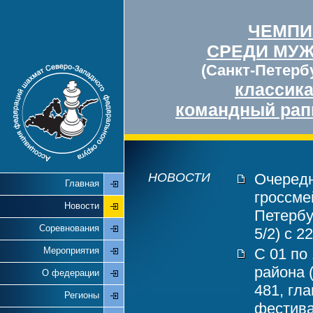
ЧЕМПИ
СРЕДИ МУ
(Санкт-Петербу
классик
командный рап
НОВОСТИ
Очередн
Главная
гроссме
Новости
Петербу
Соревнования
5/2) с 2
Мероприятия
С 01 по
района 
О федерации
481, гл
Регионы
фестива