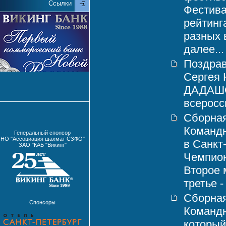
Ссылки
Фестива
рейтинг
разных 
далее...
Поздрав
Сергея
ДАДАШОВ
всеросси
Сборная
Командн
Генеральный спонсор
НО "Ассоциация шахмат СЗФО"
в Санкт
ЗАО "КАБ "Викинг"
Чемпион
Второе 
третье -
Сборная
Спонсоры
Команд
который