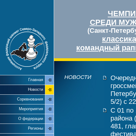
ЧЕМПИ
СРЕДИ МУ
(Санкт-Петербу
классик
командный рап
НОВОСТИ
Очередн
Главная
гроссме
Новости
Петербу
Соревнования
5/2) с 2
Мероприятия
С 01 по
района 
О федерации
481, гл
Регионы
фестива